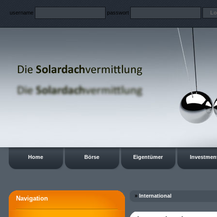
username
passwort
Home
Börse
Eigentümer
Investmen
»
International
Navigation