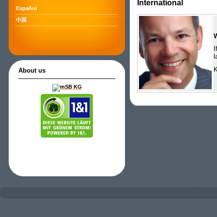
International
Español
中国
I
l
K
About us