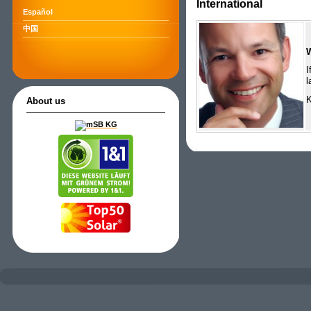
International
Español
中国
I
l
K
About us