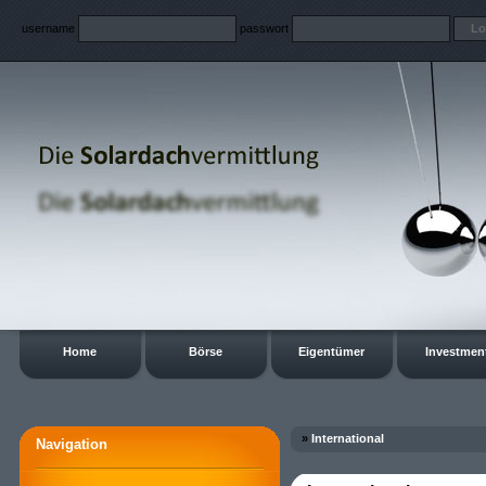
username
passwort
Home
Börse
Eigentümer
Investmen
»
International
Navigation