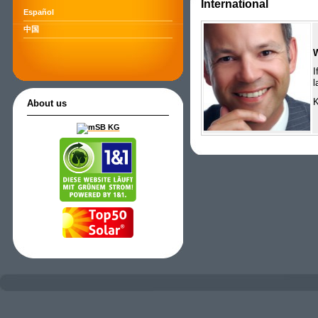
International
Español
中国
I
l
K
About us