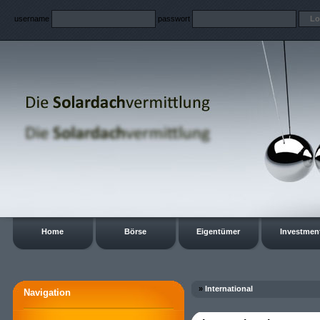
username
passwort
Home
Börse
Eigentümer
Investmen
»
International
Navigation