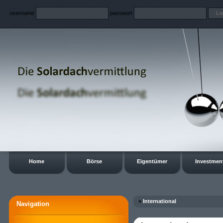
username
passwort
Home
Börse
Eigentümer
Investmen
»
International
Navigation