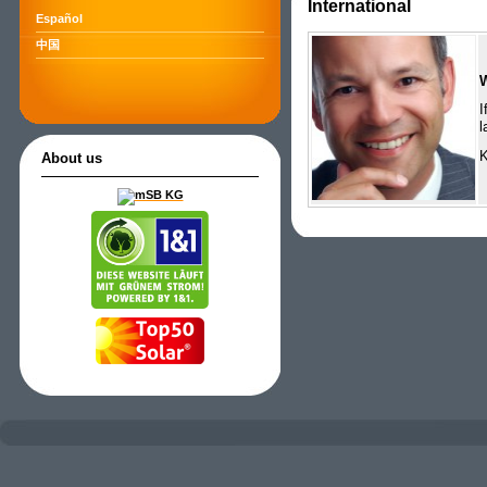
International
Español
中国
I
l
K
About us