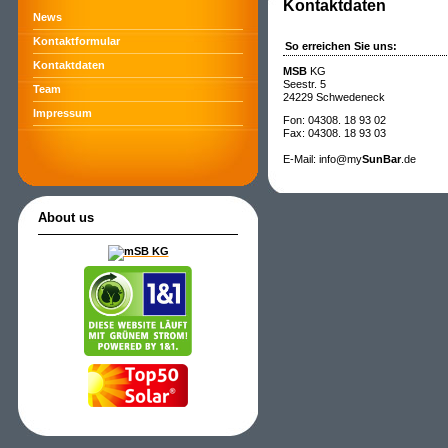
Kontaktdaten
News
Kontaktformular
So erreichen Sie uns:
Kontaktdaten
MSB
KG
Seestr. 5
Team
24229 Schwedeneck
Impressum
Fon: 04308. 18 93 02
Fax: 04308. 18 93 03
E-Mail: info@my
SunBar
.de
About us