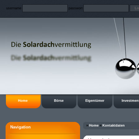
username
passwort
Home
Börse
Eigentümer
Investmen
»
Home
»
Kontaktdaten
Navigation