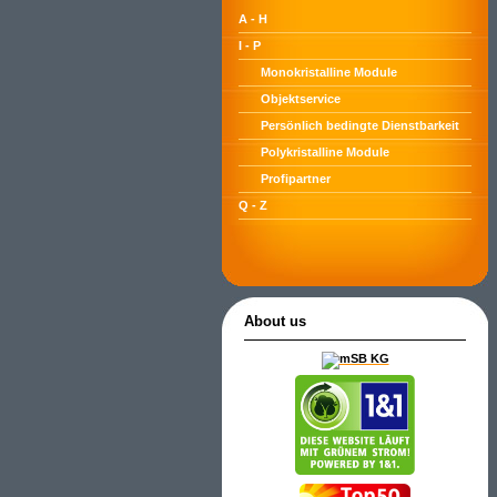
A - H
I - P
Monokristalline Module
Objektservice
Persönlich bedingte Dienstbarkeit
Polykristalline Module
Profipartner
Q - Z
About us