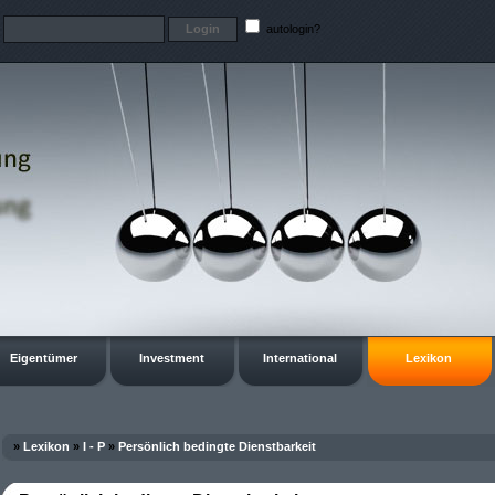
t
autologin?
Eigentümer
Investment
International
Lexikon
»
Lexikon
»
I - P
»
Persönlich bedingte Dienstbarkeit