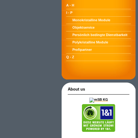
A - H
I - P
Monokristalline Module
Objektservice
Persönlich bedingte Dienstbarkeit
Polykristalline Module
Profipartner
Q - Z
About us