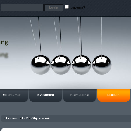
t
autologin?
Eigentümer
Investment
International
Lexikon
»
Lexikon
»
I - P
»
Objektservice