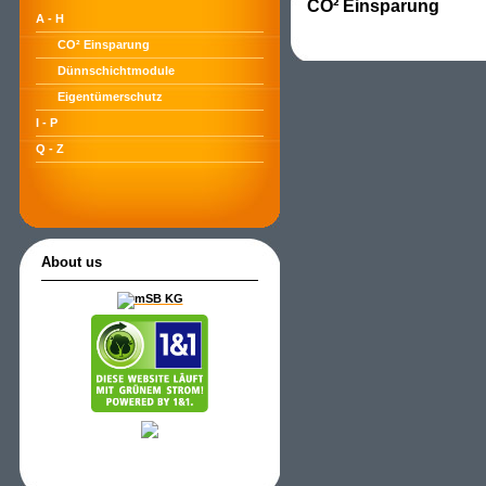
CO² Einsparung
A - H
CO² Einsparung
Dünnschichtmodule
Eigentümerschutz
I - P
Q - Z
About us