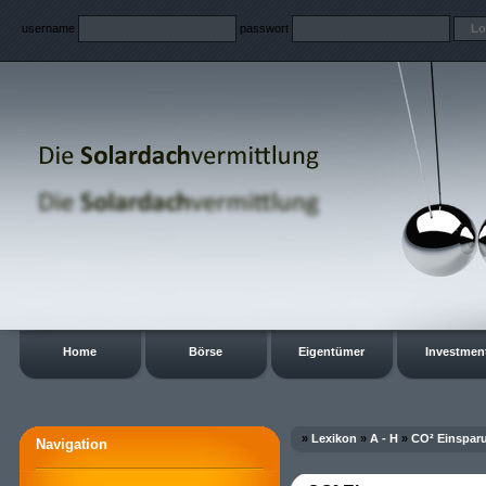
username
passwort
Home
Börse
Eigentümer
Investmen
»
Lexikon
»
A - H
»
CO² Einspar
Navigation