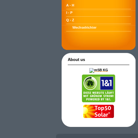
A - H
I - P
Q - Z
Wechselrichter
About us