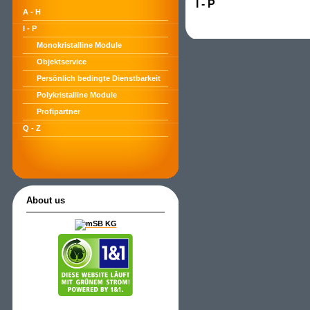
I - P
A - H
I - P
Monokristalline Module
Objektservice
Persönlich bedingte Dienstbarkeit
Polykristalline Module
Profipartner
Q - Z
About us