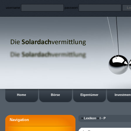
username
passwort
Home
Börse
Eigentümer
Investmen
»
Lexikon
»
I - P
Navigation