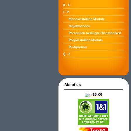
A - H
I - P
Monokristalline Module
Objektservice
Persönlich bedingte Dienstbarkeit
Polykristalline Module
Profipartner
Q - Z
About us