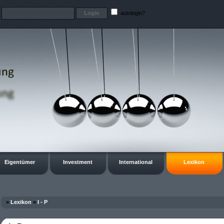
t
autologin?
Eigentümer
Investment
International
Lexikon
»
Lexikon
»
I - P