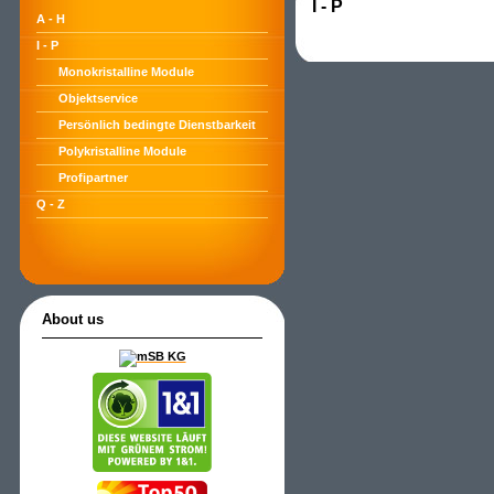
I - P
A - H
I - P
Monokristalline Module
Objektservice
Persönlich bedingte Dienstbarkeit
Polykristalline Module
Profipartner
Q - Z
About us