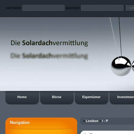
username
passwort
Home
Börse
Eigentümer
Investmen
»
Lexikon
»
I - P
Navigation