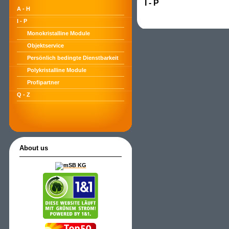
I - P
A - H
I - P
Monokristalline Module
Objektservice
Persönlich bedingte Dienstbarkeit
Polykristalline Module
Profipartner
Q - Z
About us