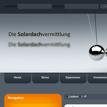
username
passwort
Home
Börse
Eigentümer
Investmen
»
Lexikon
»
I - P
Navigation