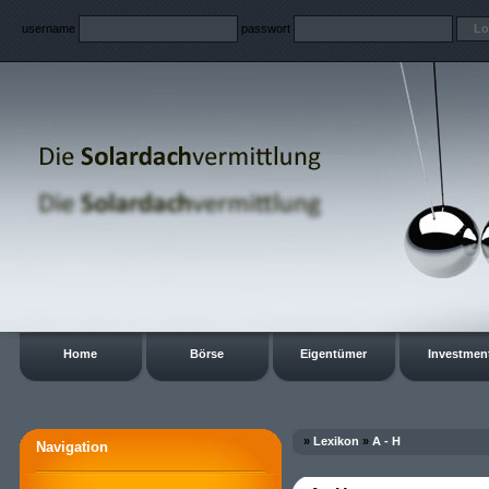
username
passwort
Home
Börse
Eigentümer
Investmen
»
Lexikon
»
A - H
Navigation