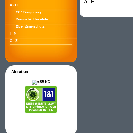
A - H
A - H
CO² Einsparung
Dünnschichtmodule
Eigentümerschutz
I - P
Q - Z
About us