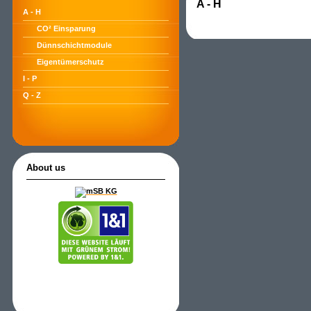
A - H
A - H
CO² Einsparung
Dünnschichtmodule
Eigentümerschutz
I - P
Q - Z
About us