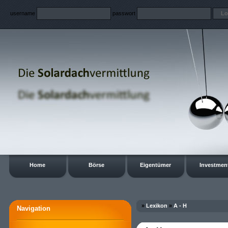
username
passwort
Home
Börse
Eigentümer
Investmen
»
Lexikon
»
A - H
Navigation