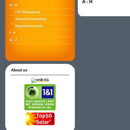
A - H
A - H
CO² Einsparung
Dünnschichtmodule
Eigentümerschutz
I - P
Q - Z
About us