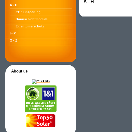
A - H
A - H
CO² Einsparung
Dünnschichtmodule
Eigentümerschutz
I - P
Q - Z
About us