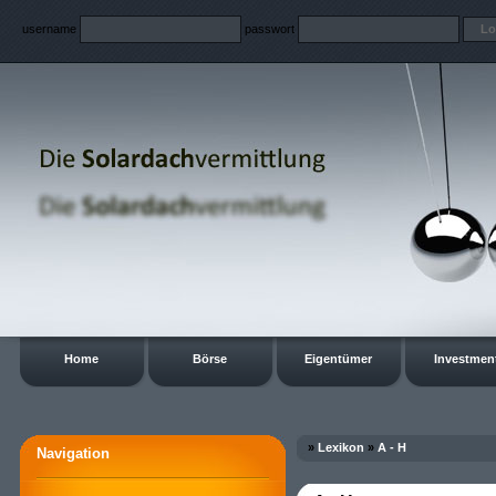
username
passwort
Home
Börse
Eigentümer
Investmen
»
Lexikon
»
A - H
Navigation