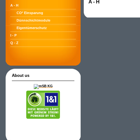
A - H
A - H
CO² Einsparung
Dünnschichtmodule
Eigentümerschutz
I - P
Q - Z
About us