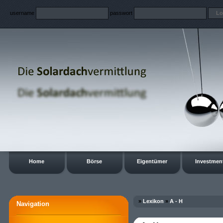
username
passwort
Home
Börse
Eigentümer
Investmen
»
Lexikon
»
A - H
Navigation