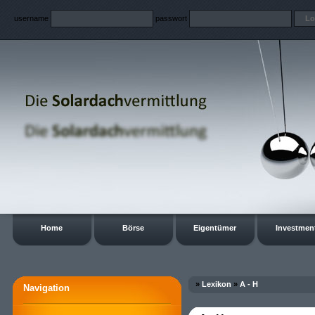
username
passwort
Home
Börse
Eigentümer
Investmen
»
Lexikon
»
A - H
Navigation