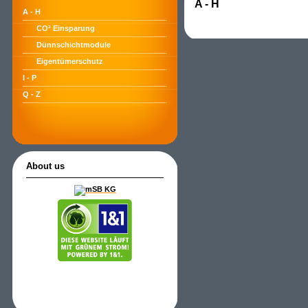
A - H
A - H
CO² Einsparung
Dünnschichtmodule
Eigentümerschutz
I - P
Q - Z
About us