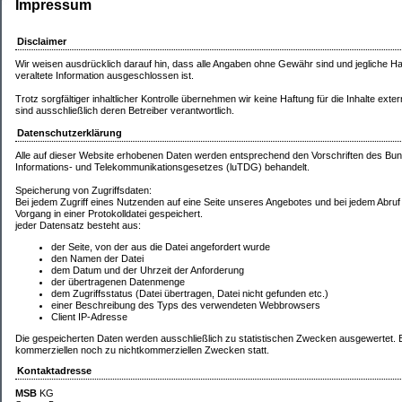
Impressum
Disclaimer
Wir weisen ausdrücklich darauf hin, dass alle Angaben ohne Gewähr sind und jegliche Haf
veraltete Information ausgeschlossen ist.
Trotz sorgfältiger inhaltlicher Kontrolle übernehmen wir keine Haftung für die Inhalte exter
sind ausschließlich deren Betreiber verantwortlich.
Datenschutzerklärung
Alle auf dieser Website erhobenen Daten werden entsprechend den Vorschriften des 
Informations- und Telekommunikationsgesetzes (luTDG) behandelt.
Speicherung von Zugriffsdaten:
Bei jedem Zugriff eines Nutzenden auf eine Seite unseres Angebotes und bei jedem Abruf
Vorgang in einer Protokolldatei gespeichert.
jeder Datensatz besteht aus:
der Seite, von der aus die Datei angefordert wurde
den Namen der Datei
dem Datum und der Uhrzeit der Anforderung
der übertragenen Datenmenge
dem Zugriffsstatus (Datei übertragen, Datei nicht gefunden etc.)
einer Beschreibung des Typs des verwendeten Webbrowsers
Client IP-Adresse
Die gespeicherten Daten werden ausschließlich zu statistischen Zwecken ausgewertet. E
kommerziellen noch zu nichtkommerziellen Zwecken statt.
Kontaktadresse
MSB
KG