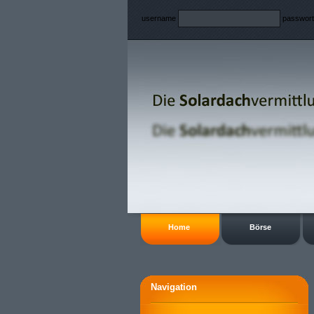
username
passwor
Home
Börse
Navigation