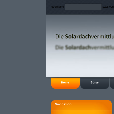
username
passwor
Home
Börse
Navigation