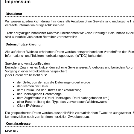
Impressum
Disclaimer
Wir weisen ausdrücklich darauf hin, dass alle Angaben ohne Gewähr sind und jegliche Haf
veraltete Information ausgeschlossen ist.
Trotz sorgfältiger inhaltlicher Kontrolle übernehmen wir keine Haftung für die Inhalte exter
sind ausschließlich deren Betreiber verantwortlich.
Datenschutzerklärung
Alle auf dieser Website erhobenen Daten werden entsprechend den Vorschriften des 
Informations- und Telekommunikationsgesetzes (luTDG) behandelt.
Speicherung von Zugriffsdaten:
Bei jedem Zugriff eines Nutzenden auf eine Seite unseres Angebotes und bei jedem Abruf
Vorgang in einer Protokolldatei gespeichert.
jeder Datensatz besteht aus:
der Seite, von der aus die Datei angefordert wurde
den Namen der Datei
dem Datum und der Uhrzeit der Anforderung
der übertragenen Datenmenge
dem Zugriffsstatus (Datei übertragen, Datei nicht gefunden etc.)
einer Beschreibung des Typs des verwendeten Webbrowsers
Client IP-Adresse
Die gespeicherten Daten werden ausschließlich zu statistischen Zwecken ausgewertet. E
kommerziellen noch zu nichtkommerziellen Zwecken statt.
Kontaktadresse
MSB
KG