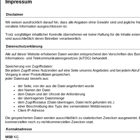
Impressum
Disclaimer
Wir weisen ausdrücklich darauf hin, dass alle Angaben ohne Gewähr sind und jegliche Haf
veraltete Information ausgeschlossen ist.
Trotz sorgfältiger inhaltlicher Kontrolle übernehmen wir keine Haftung für die Inhalte exter
sind ausschließlich deren Betreiber verantwortlich.
Datenschutzerklärung
Alle auf dieser Website erhobenen Daten werden entsprechend den Vorschriften des 
Informations- und Telekommunikationsgesetzes (luTDG) behandelt.
Speicherung von Zugriffsdaten:
Bei jedem Zugriff eines Nutzenden auf eine Seite unseres Angebotes und bei jedem Abruf
Vorgang in einer Protokolldatei gespeichert.
jeder Datensatz besteht aus:
der Seite, von der aus die Datei angefordert wurde
den Namen der Datei
dem Datum und der Uhrzeit der Anforderung
der übertragenen Datenmenge
dem Zugriffsstatus (Datei übertragen, Datei nicht gefunden etc.)
einer Beschreibung des Typs des verwendeten Webbrowsers
Client IP-Adresse
Die gespeicherten Daten werden ausschließlich zu statistischen Zwecken ausgewertet. E
kommerziellen noch zu nichtkommerziellen Zwecken statt.
Kontaktadresse
MSB
KG