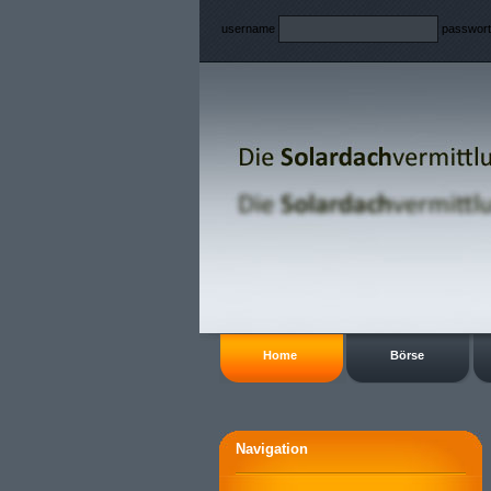
username
passwor
Home
Börse
Navigation