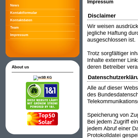
Impressum
News
Kontaktformular
Disclaimer
Kontaktdaten
Wir weisen ausdrück
Team
jegliche Haftung durc
Impressum
ausgeschlossen ist.
Trotz sorgfältiger in
Inhalte externer Link
deren Betreiber vera
About us
Datenschutzerklär
Alle auf dieser Web
des Bundesdatensch
Telekommunikations
Speicherung von Zug
Bei jedem Zugriff e
jedem Abruf einer Da
Protokolldatei gespei