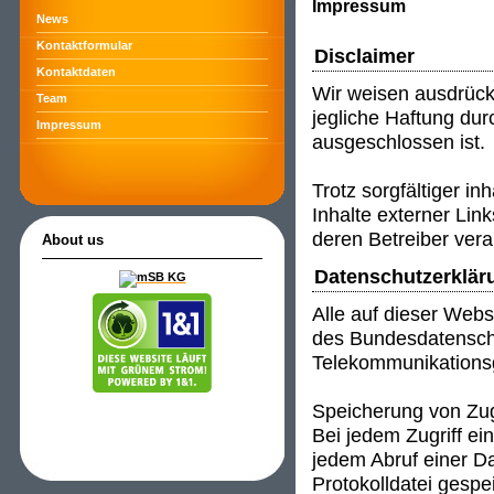
Impressum
News
Kontaktformular
Disclaimer
Kontaktdaten
Wir weisen ausdrück
Team
jegliche Haftung durc
Impressum
ausgeschlossen ist.
Trotz sorgfältiger in
Inhalte externer Link
deren Betreiber vera
About us
Datenschutzerklär
Alle auf dieser Web
des Bundesdatensch
Telekommunikations
Speicherung von Zug
Bei jedem Zugriff e
jedem Abruf einer Da
Protokolldatei gespei