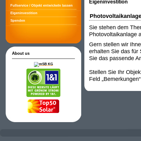
Eigeninvestition
Fullservice / Objekt entwickeln lassen
Eigeninvestition
Photovoltaikanlag
Spenden
Sie stehen dem Them
Photovoltaikanlage a
Gern stellen wir Ihn
erhalten Sie das für
About us
Sie das passende 
Stellen Sie Ihr Obj
Feld „Bemerkungen“ o