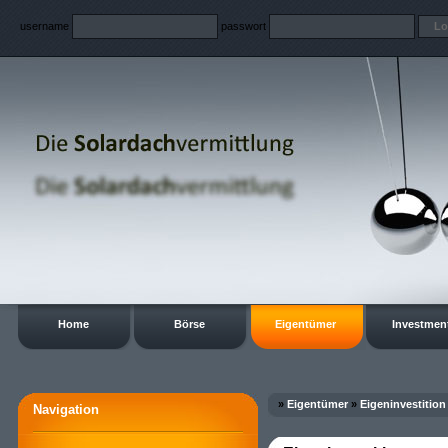
username
passwort
Home
Börse
Eigentümer
Investmen
»
Eigentümer
»
Eigeninvestition
Navigation