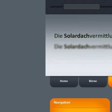
username
passwor
Home
Börse
Navigation