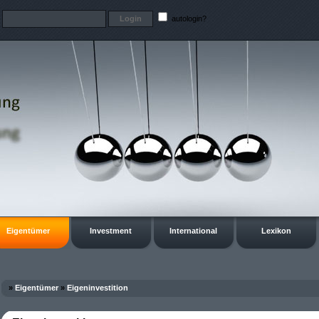
t
autologin?
Eigentümer
Investment
International
Lexikon
»
Eigentümer
»
Eigeninvestition