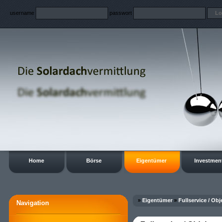
username
passwort
Home
Börse
Eigentümer
Investmen
»
Eigentümer
»
Fullservice / Ob
Navigation