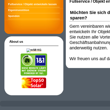
Fullservice / Objekt e
Fullservice / Objekt entwickeln lassen
Eigeninvestition
Möchten Sie sich d
Spenden
sparen?
Gern vereinbaren w
entwickeln Ihr Objekt
Sie nutzen alle Vort
Geschäftsanbahnung
About us
anderweitig nutzen.
Wir freuen uns auf d