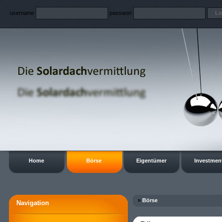
username
passwort
Home
Börse
Eigentümer
Investmen
»
Börse
Navigation