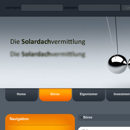
username
passwort
Home
Börse
Eigentümer
Investmen
»
Börse
Navigation