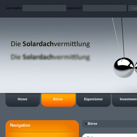
username
passwort
Home
Börse
Eigentümer
Investmen
»
Börse
Navigation