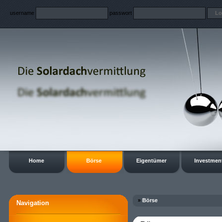
username
passwort
Home
Börse
Eigentümer
Investmen
»
Börse
Navigation