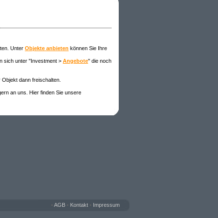
eten. Unter
Objekte anbieten
können Sie Ihre
n sich unter "Investment >
Angebote
" die noch
 Objekt dann freischalten
.
gern an uns. Hier finden Sie unsere
•
AGB
•
Kontakt
•
Impressum