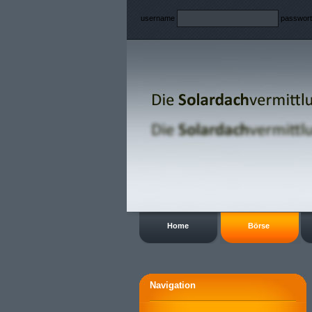
username
passwor
Home
Börse
Navigation