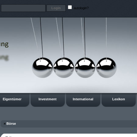
t
autologin?
Eigentümer
Investment
International
Lexikon
»
Börse