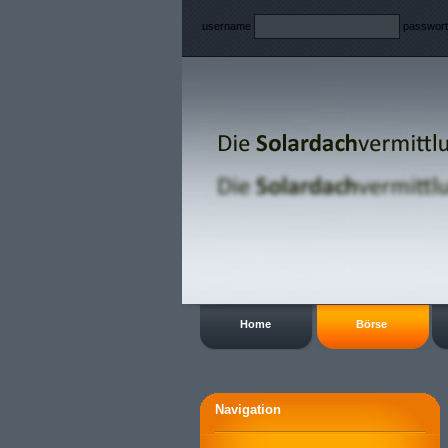
username
passwor
Home
Börse
Navigation