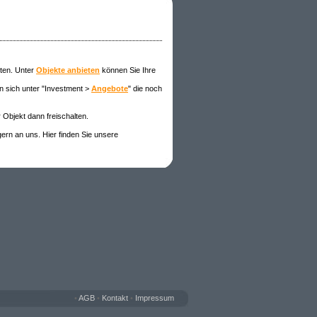
eten. Unter
Objekte anbieten
können Sie Ihre
n sich unter "Investment >
Angebote
" die noch
 Objekt dann freischalten
.
gern an uns. Hier finden Sie unsere
•
AGB
•
Kontakt
•
Impressum