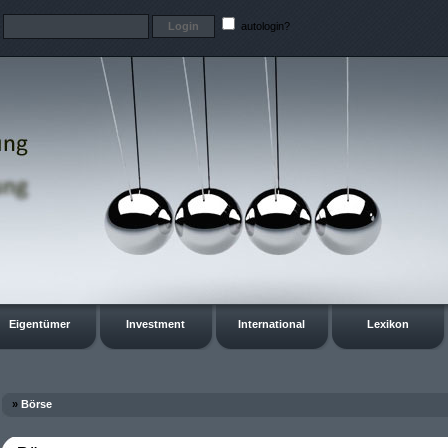
t
autologin?
Eigentümer
Investment
International
Lexikon
»
Börse