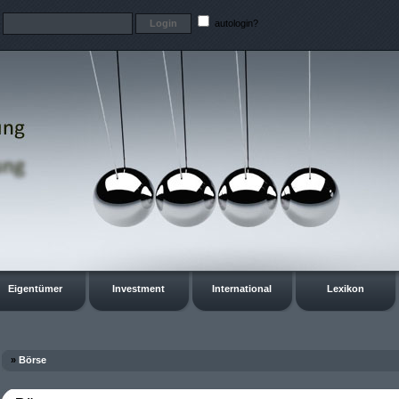
t
autologin?
Eigentümer
Investment
International
Lexikon
»
Börse