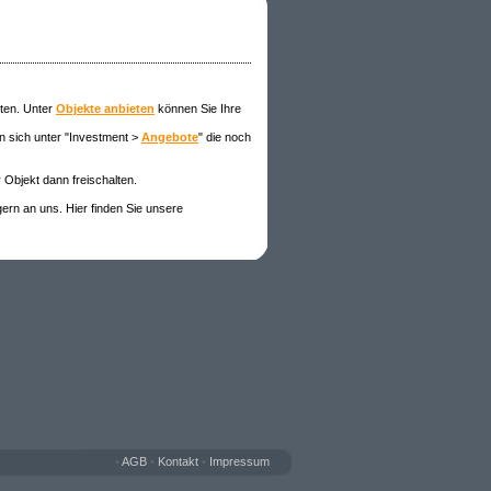
eten. Unter
Objekte anbieten
können Sie Ihre
n sich unter "Investment >
Angebote
" die noch
 Objekt dann freischalten
.
gern an uns. Hier finden Sie unsere
•
AGB
•
Kontakt
•
Impressum