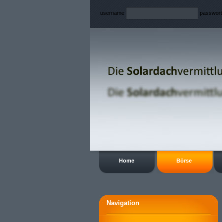
username
passwor
Home
Börse
Navigation