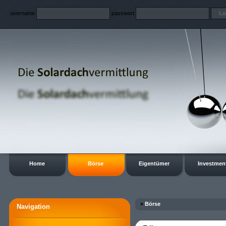
username
passwort
Home
Börse
Eigentümer
Investmen
»
Börse
Navigation