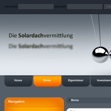
username
passwort
Home
Börse
Eigentümer
Investmen
»
Börse
Navigation