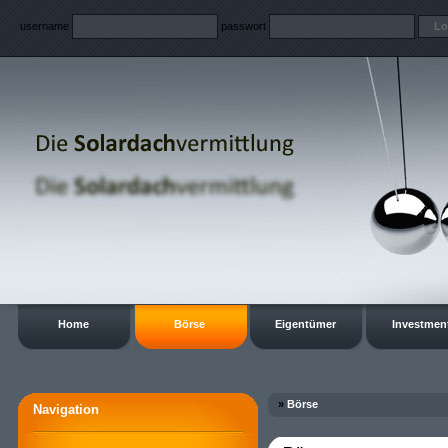
username
passwort
Home
Börse
Eigentümer
Investmen
»
Börse
Navigation