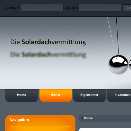
username
passwort
Home
Börse
Eigentümer
Investmen
»
Börse
Navigation