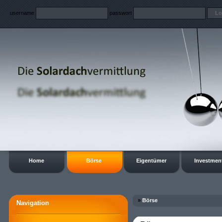
username
passwort
Home
Börse
Eigentümer
Investmen
»
Börse
Navigation