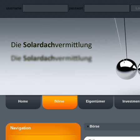
username
passwort
Home
Börse
Eigentümer
Investmen
»
Börse
Navigation