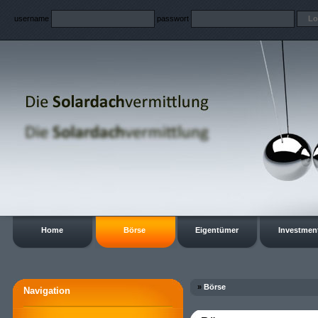
username
passwort
Home
Börse
Eigentümer
Investmen
»
Börse
Navigation