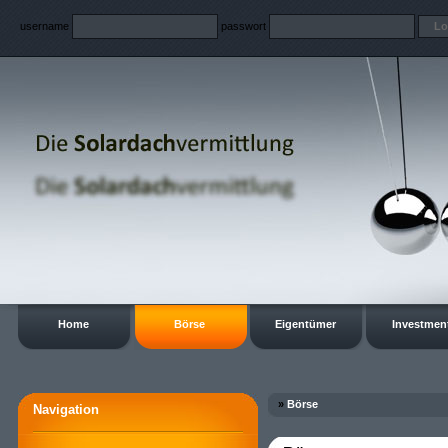
username
passwort
Home
Börse
Eigentümer
Investmen
»
Börse
Navigation