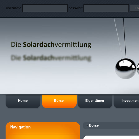
username
passwort
Home
Börse
Eigentümer
Investmen
»
Börse
Navigation