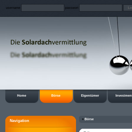
username
passwort
Home
Börse
Eigentümer
Investmen
»
Börse
Navigation