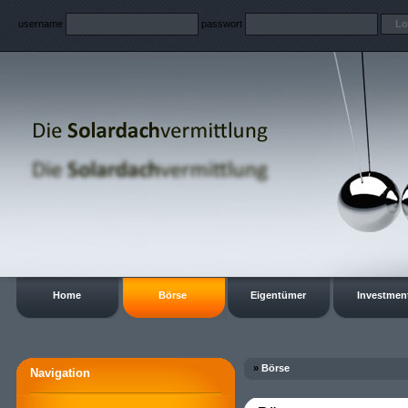
username
passwort
Home
Börse
Eigentümer
Investmen
»
Börse
Navigation