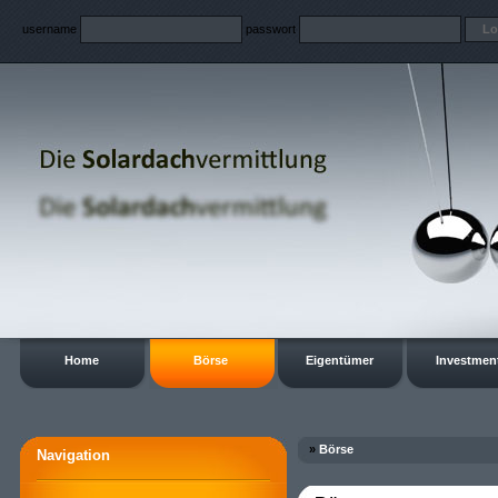
username
passwort
Home
Börse
Eigentümer
Investmen
»
Börse
Navigation