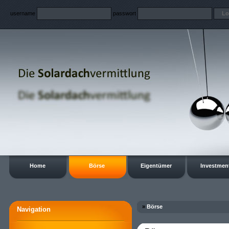
username
passwort
Home
Börse
Eigentümer
Investmen
»
Börse
Navigation