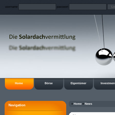
username
passwort
Home
Börse
Eigentümer
Investmen
»
Home
»
News
Navigation