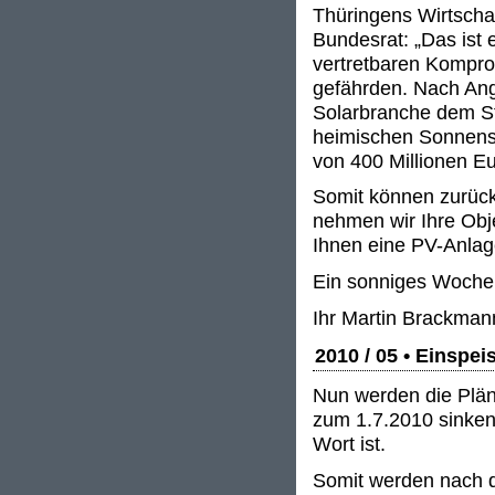
Thüringens Wirtscha
Bundesrat: „Das ist 
vertretbaren Kompro
gefährden. Nach Ang
Solarbranche dem Sta
heimischen Sonnens
von 400 Millionen Eu
Somit können zurückg
nehmen wir Ihre Obj
Ihnen eine PV-Anlag
Ein sonniges Woche
Ihr Martin Brackman
2010 / 05 • Einspe
Nun werden die Plän
zum 1.7.2010 sinken
Wort ist.
Somit werden nach 