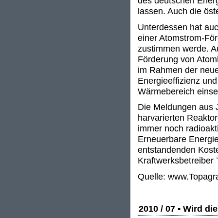
des deutschen Ener
lassen. Auch die öst
Unterdessen hat auch
einer Atomstrom-För
zustimmen werde. Au
Förderung von Atomk
im Rahmen der neuen
Energieeffizienz un
Wärmebereich einse
Die Meldungen aus J
harvarierten Reaktor
immer noch radioakt
Erneuerbare Energien
entstandenden Kosten
Kraftwerksbetreiber
Quelle: www.Topagr
2010 / 07 • Wird di