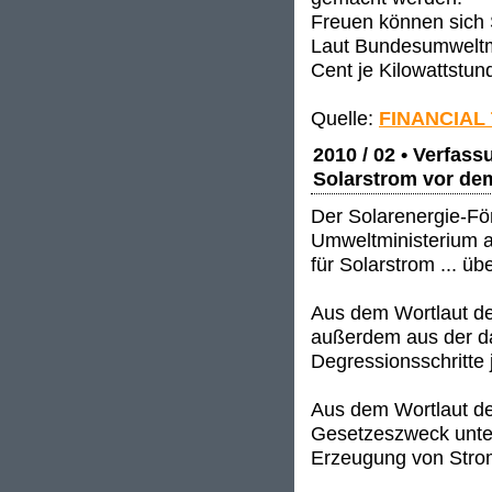
Freuen können sich S
Laut Bundesumweltmi
Cent je Kilowattstun
Quelle:
FINANCIAL
2010 / 02 • Verfas
Solarstrom vor de
Der Solarenergie-Fö
Umweltministerium a
für Solarstrom ... ü
Aus dem Wortlaut d
außerdem aus der da
Degressionsschritte
Aus dem Wortlaut d
Gesetzeszweck unter
Erzeugung von Strom