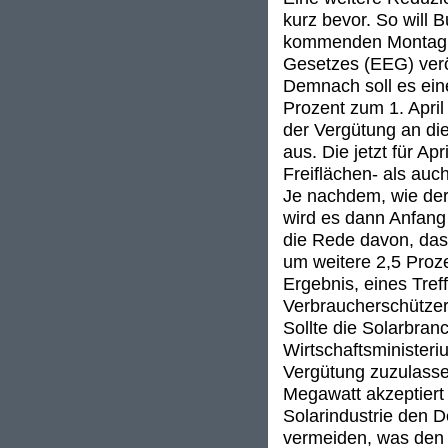
kurz bevor. So will
kommenden Montag e
Gesetzes (EEG) veröf
Demnach soll es ein
Prozent zum 1. Apri
der Vergütung an die
aus. Die jetzt für Ap
Freiflächen- als auc
Je nachdem, wie der
wird es dann Anfang
die Rede davon, da
um weitere 2,5 Proze
Ergebnis, eines Tre
Verbraucherschützer 
Sollte die Solarbra
Wirtschaftsminister
Vergütung zuzulass
Megawatt akzeptiert 
Solarindustrie den 
vermeiden, was den d