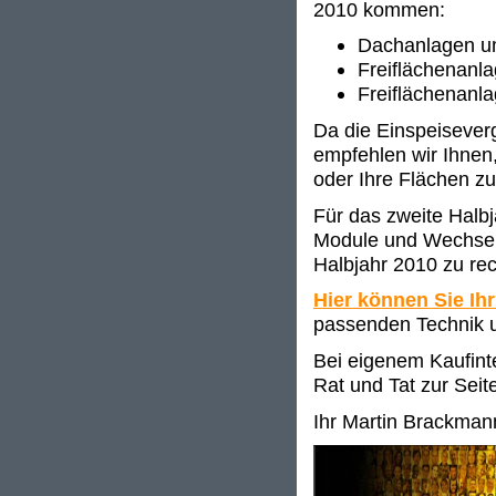
2010 kommen:
Dachanlagen u
Freiflächenanl
Freiflächenanl
Da die Einspeisever
empfehlen wir Ihnen,
oder Ihre Flächen zu
Für das zweite Halbj
Module und Wechselr
Halbjahr 2010 zu rec
Hier können Sie Ihr
passenden Technik u
Bei eigenem Kaufinte
Rat und Tat zur Seit
Ihr Martin Brackman