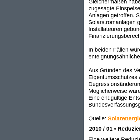
Gleichermaßen haben
zugesagte Einspeise
Anlagen getroffen. S
Solarstromanlagen g
Installateuren gebund
Finanzierungsberech
In beiden Fällen wü
enteignungsähnlich
Aus Gründen des Ve
Eigentumsschutzes 
Degressionsänderun
Möglicherweise wäre
Eine endgültige Ent
Bundesverfassungsge
Quelle:
Solarenergi
2010 / 01 • Reduzi
Eine weitere Reduzie