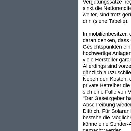
Vergütungssätze neg
sinkt die Nettorendi
weiter, sind trotz g
drin (siehe Tabelle).
Immobilienbesitzer, 
daran denken, dass d
Gesichtspunkten eine
hochwertige Anlagen
viele Hersteller gara
Allerdings sind vorz
gänzlich auszuschli
Neben den Kosten, di
private Betreiber di
sich eine Fülle von 
"Der Gesetzgeber ha
Abschreibung wieder 
Dittrich. Für Solara
bestehe die Möglich
könne eine Sonder-A
gemacht werden.