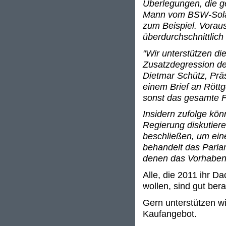
Überlegungen, die g
Mann vom BSW-Solar 
zum Beispiel. Voraus
überdurchschnittlich 
"Wir unterstützen d
Zusatzdegression deu
Dietmar Schütz, Prä
einem Brief an Rött
sonst das gesamte F
Insidern zufolge kö
Regierung diskutier
beschließen, um ei
behandelt das Parla
denen das Vorhaben 
Alle, die 2011 ihr D
wollen, sind gut ber
Gern unterstützen wi
Kaufangebot.