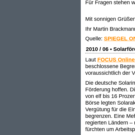
Für Fragen stehen w
Mit sonnigen Grüße
Ihr Martin Brackman
Quelle:
SPIEGEL O
2010 / 06 • Solarfö
Laut
FOCUS Onlin
beschlossene Begren
voraussichtlich der 
Die deutsche Solarin
Förderung hoffen. D
von elf bis 16 Proze
Börse legten Solarak
Vergütung für die E
begrenzen. Eine Meh
regierten Ländern –
fürchten um Arbeitsp