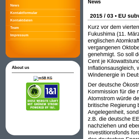
News
News
Kontaktformular
2015 / 03 • EU sub
Kontaktdaten
Kurz vor dem vierte
Team
Fukushima (11. März
Impressum
englischen Atomkraf
vergangenen Oktober
genehmigt. So soll d
Cent je Kilowattstu
Inflationsausgleich,
About us
Windenergie in Deut
Der deutsche Ökostr
Kommission für die m
Atomstrom würde den
britische Regierung 
Angelegenheit, son
z.B. die deutsche E
nachziehen und ebe
Investitionsfonds fo