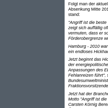
Folgt man der aktuel
Absenkung Mitte 2011
stand:
"Angriff ist die best
zeigt sich auffällig
vermuten, dass er so
Förderobergrenze wil
Hamburg - 2010 war n
ein endloses Hickhac
Jetzt beginnt das 
der energiepolitisc
Anpassungen des EE
Fehlanreizen führt",
Bundesumweltministe
Fraktionsvorsitzend
Jetzt hat der Branc
Motto "Angriff ist di
Carsten Körnig Berei