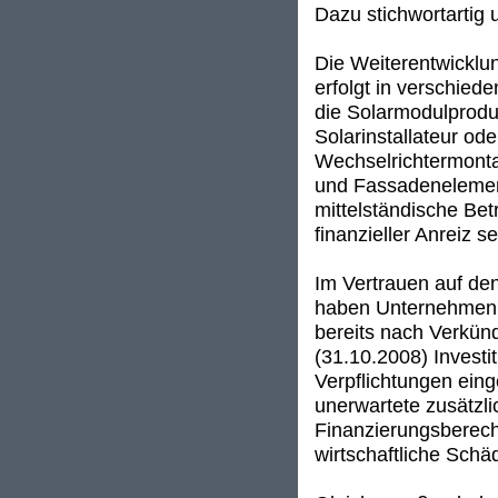
Dazu stichwortartig
Die Weiterentwicklu
erfolgt in verschied
die Solarmodulprodu
Solarinstallateur od
Wechselrichtermonta
und Fassadenelement
mittelständische Betr
finanzieller Anreiz 
Im Vertrauen auf de
haben Unternehmen, d
bereits nach Verkü
(31.10.2008) Investi
Verpflichtungen ein
unerwartete zusätzli
Finanzierungsberech
wirtschaftliche Schä