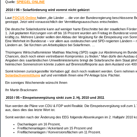
Quelle:
SPIEGEL ONLINE
2010 / 06 • Solarförderung wird vorerst nicht gekürzt
Laut
FOCUS Online
haben „die Länder ... die von der Bundesregierung beschlossene 
gestoppt. Jetzt wird voraussichtlich der Vermittlungsausschuss entscheiden.
Die deutsche Solarindustrie kann auf weniger harte Einschnitte bei der staatlichen Förd
1. Juli geplanten Kürzungen von elf bis 16 Prozent wurden am Freitag im Bundesrat vorer
kräftig zu. Mehrere Länder wollen den Abbau der Vergütung für die Einspeisung von Son
Eine Mehrheit im Bundesrat – vor allem aus ostdeutschen und SPD-regierten Ländern – 
Ländern an. Sie fürchten um Arbeitsplätze bei Solarfirmen. …
Thüringens Wirtschaftsminister Matthias Machnig (SPD) sagte zur Abstimmung im Bundesrat
Chancen, doch noch einen vertretbaren Kompromiss zu finden.“ Man dürfe den Ausbau d
Angaben des saarländischen Umweltministeriums bringt die Solarbranche dem Staat jährli
heimischen Sonnenstrom könnte zudem auf Brennstoffimporte aus dem Ausland von 400 M
Somit können zurückgestellte Vorhaben ggf. doch noch realisiert werden. Gern nehmen wi
Solardachvermittlung
auf und vermitteln Ihnen eine PV-Anlage bzw. Pächter.
Ein sonniges Wochenende wünscht Ihnen
Ihr Martin Brackmann
2010 / 05 • Einspeisevergütung sinkt zum 2. Hj. 2010 und 2011
Nun werden die Pläne von CDU & FDP wohl Realität. Die Einspeisevergütung soll zum 
aus, dass dies das letzte Wort ist.
Somit werden nach der Änderung des EEG folgende Absenkungen im 2. Halbjahr 2010 
Dachanlagen um 16 Prozent,
Freiflächenanlagen / Ackerland um 15 Prozent und
Freiflächenanlagen / Konversionsflächen um 11 Prozent.