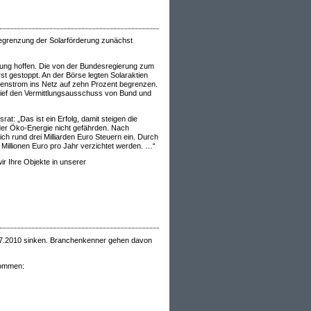
Begrenzung der Solarförderung zunächst
erung hoffen. Die von der Bundesregierung zum
st gestoppt. An der Börse legten Solaraktien
nenstrom ins Netz auf zehn Prozent begrenzen.
rief den Vermittlungsausschuss von Bund und
: „Das ist ein Erfolg, damit steigen die
er Öko-Energie nicht gefährden. Nach
ch rund drei Milliarden Euro Steuern ein. Durch
illionen Euro pro Jahr verzichtet werden. …“
r Ihre Objekte in unserer
1.7.2010 sinken. Branchenkenner gehen davon
kommen: