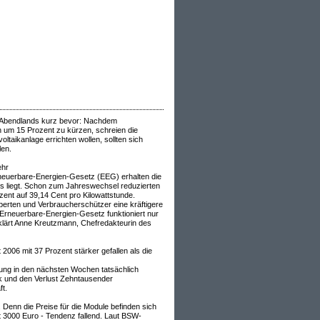
s Abendlands kurz bevor: Nachdem
n um 15 Prozent zu kürzen, schreien die
ltaikanlage errichten wollen, sollten sich
len.
ehr
Erneuerbare-Energien-Gesetz (EEG) erhalten die
eis liegt. Schon zum Jahreswechsel reduzierten
zent auf 39,14 Cent pro Kilowattstunde.
erten und Verbraucherschützer eine kräftigere
 Erneuerbare-Energien-Gesetz funktioniert nur
rklärt Anne Kreutzmann, Chefredakteurin des
006 mit 37 Prozent stärker gefallen als die
rung in den nächsten Wochen tatsächlich
ik und den Verlust Zehntausender
t.
 Denn die Preise für die Module befinden sich
 gut 3000 Euro - Tendenz fallend. Laut BSW-