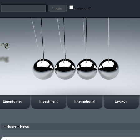
t
autologin?
Eigentümer
Investment
International
Lexikon
»
Home
»
News