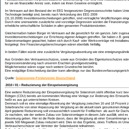
für sie ein finanzieller Anreiz sein, indem sie ihnen Gewinne ermöglicht.
Im Vertrauen auf den Bestand der im EEG festgesetzten Degressionsschritte haben Unte
Technologie beteiligt sind, bereits nach Verkündung des EEG 2009
(31.10.2008) Investitionsentscheidungen getroffen, sind vertragliche Verpflichtungen ein
Durch eine unerwartete zusätzliche und vorzeitige Degression würden die Finanzierungs
erhebliche wirtschaftliche Schäden in allen genannten Produktionsketten.
Gleichermaßen haben Bürger im Vertrauen auf die gesetzlich für ein ganzes Jahr zuges
Investitionsentscheidungen zur Errichtung eigener Anlagen getroffen. Sie haben z.B. gee
Solarstromanlagen gepachtet, haben sich durch Kauf- oder Werksverträge mit Installateur
festgelegt. Ihre Finanzierungsberechnungen wären ebenfalls hinfällig.
In beiden Fällen würde eine zusätzliche Vergütungsabsenkung wie eine enteignungsähn
Aus Gründen des Vertrauensschutzes, sowie aus Gründen des Eigentumsschutzes wäre
Degressionsänderung nach unserem Erachten grundgesetzwidrig.
Möglicherweise wären sogar noch weitere Grundrechte berührt.
Eine endgültige Entscheidung darüber kann allerdings nur das Bundesverfassungsgericht 
Quelle:
Solarenergie-Förderverein Deutschland
2010 / 01 • Reduzierung der Einspeisevergütung
Eine weitere Reduzierung der Einspeisevergütung für Solarstrom steht offenbar kurz bev
Röttgen (CDU) bereits am kommenden Montag eine Vorlage zur Änderung des Erneuerba
heißt es aus gut unterrichteten Kreisen.
Demnach soll es eine einmalige Absenkung der Vergütung zwischen 16 und 18 Prozent zum
Solarbranche von einer Anpassung der Vergütung an die aktuell stark gesunkenen Anlagenpr
April geplante Reduzierung soll voraussichtlich sowohl für Freiflächen- als auch für Dach
Je nachdem, wie der weitere Zubau von Solarstromlagen in diesem Jahr ausfällt, wird e
Absenkung geben. Hier ist die Rede davon, dass die Vergütung ab einer Gesamtmenge v
jeweils 500 Megawatt Zubau reduziert wird. Dies ist das Ergebnis, eines Treffens im Um
Verbraucherschützer wie Vertreter der Solarindustrie teilnahmen.