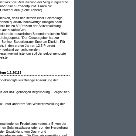
hst wirkt die Reduzierung der Vergütungssätze
über einen Prozentpunkt. Fallen die
 Prozent drin (siehe Tabelle).
 denken, dass der Betrieb einer Solaranlage
können qualitativ hochwertige Anlagen nach
ahre bis zu 80 Prozent der Spitzenleistung.
ch auszuschließen.
reiber die steuerlichen Besonderheiten im Blick
rd eingespeist. "Der Gesetzgeber hat zur
 Berliner Steuerberater Stephan Dittrich. Für
it, in den ersten Jahren 12,5 Prozent
en geltend gemacht werden.
esumweltministerium soll der selbst genutzte
eiste.
 dem 1.1.2011?
ngekündigte kurzfristige Absenkung der
 der dazugehörigen Begründung ... ergibt sich
 unter anderem "die Weiterentwicklung der
erschiedenen Produktionsketten, z.B. von der
en Solarinstallateur oder von der Herstellung
 der Entwicklung von Dach- und
triebe involviert. Die Einspeisevergütung soll