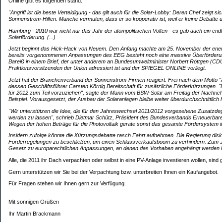
Online gibt es folgenden stand:
"Angriff ist die beste Verteidigung - das gilt auch für die Solar-Lobby: Deren Chef zeigt si
Sonnenstrom-Hilfen. Manche vermuten, dass er so kooperativ ist, weil er keine Debatte u
Hamburg - 2010 war nicht nur das Jahr der atompolitischen Volten - es gab auch ein en
Solarförderung. (...)
Jetzt beginnt das Hick-Hack von Neuem. Den Anfang machte am 25. November der energi
bereits vorgenommenen Anpassungen des EEG besteht noch eine massive Überförderung,
Bareiß in einem Brief, der unter anderem an Bundesumweltminister Norbert Röttgen (CD
Fraktionsvorsitzenden der Union adressiert ist und der SPIEGEL ONLINE vorliegt.
Jetzt hat der Branchenverband der Sonnenstrom-Firmen reagiert. Frei nach dem Motto "Angr
dessen Geschäftsführer Carsten Körnig Bereitschaft für zusätzliche Förderkürzungen. "
für 2012 zum Teil vorzuziehen", sagte der Mann vom BSW-Solar am Freitag der Nachrich
Beispiel. Vorausgesetzt, der Ausbau der Solaranlagen bleibe weiter überdurchschnittlich h
"Wir unterstützen die Idee, die für den Jahreswechsel 2011/2012 vorgesehene Zusatzdeg
werden zu lassen", schrieb Dietmar Schütz, Präsident des Bundesverbands Erneuerbare E
Wegen der hohen Beträge für die Photovoltaik gerate sonst das gesamte Fördersystem i
Insidern zufolge könnte die Kürzungsdebatte rasch Fahrt aufnehmen. Die Regierung disku
Förderregelungen zu beschließen, um einen Schlussverkaufsboom zu verhindern. Zum J
Gesetz zu europarechtlichen Anpassungen, an denen das Vorhaben angehängt werden kö
Alle, die 2011 ihr Dach verpachten oder selbst in eine PV-Anlage investieren wollen, sind 
Gern unterstützen wir Sie bei der Verpachtung bzw. unterbreiten Ihnen ein Kaufangebot.
Für Fragen stehen wir Ihnen gern zur Verfügung.
Mit sonnigen Grüßen
Ihr Martin Brackmann