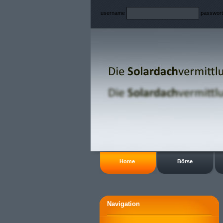
username
passwor
Home
Börse
Navigation