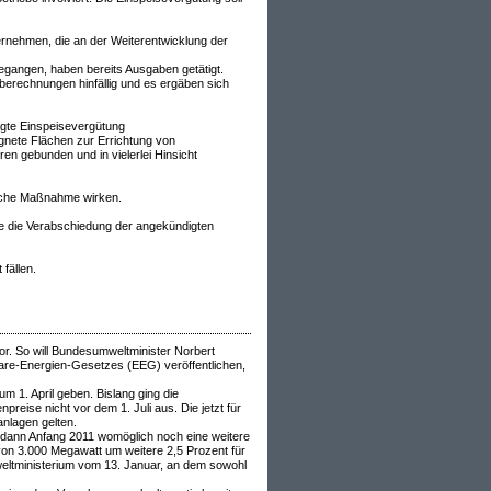
rnehmen, die an der Weiterentwicklung der
gegangen, haben bereits Ausgaben getätigt.
berechnungen hinfällig und es ergäben sich
agte Einspeisevergütung
ignete Flächen zur Errichtung von
en gebunden und in vielerlei Hinsicht
liche Maßnahme wirken.
 die Verabschiedung der angekündigten
fällen.
or. So will Bundesumweltminister Norbert
re-Energien-Gesetzes (EEG) veröffentlichen,
 1. April geben. Bislang ging die
eise nicht vor dem 1. Juli aus. Die jetzt für
anlagen gelten.
s dann Anfang 2011 womöglich noch eine weitere
on 3.000 Megawatt um weitere 2,5 Prozent für
weltministerium vom 13. Januar, an dem sowohl