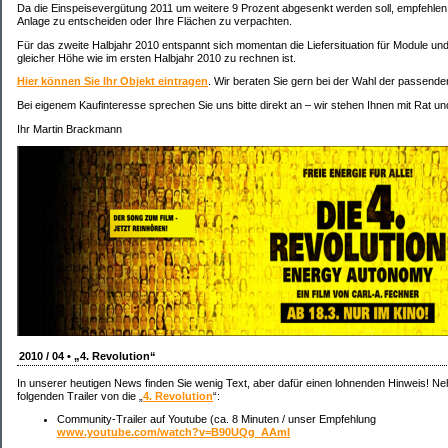
Da die Einspeisevergütung 2011 um weitere 9 Prozent abgesenkt werden soll, empfehlen w
Anlage zu entscheiden oder Ihre Flächen zu verpachten.
Für das zweite Halbjahr 2010 entspannt sich momentan die Liefersituation für Module und
gleicher Höhe wie im ersten Halbjahr 2010 zu rechnen ist.
Hier können Sie Ihr Objekt eintragen
. Wir beraten Sie gern bei der Wahl der passende
Bei eigenem Kaufinteresse sprechen Sie uns bitte direkt an – wir stehen Ihnen mit Rat und
Ihr Martin Brackmann
2010 / 04 • „4. Revolution“
In unserer heutigen News finden Sie wenig Text, aber dafür einen lohnenden Hinweis! Ne
folgenden Trailer von die „
4. Revolution
“:
Community-Trailer auf Youtube (ca. 8 Minuten / unser Empfehlung
www.youtube.com/watch?v=B90UQg_AAmI