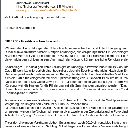
oder etwas komprimiert:
Kino-Trailer auf Youtube (ca. 1,5 Minuten)
www.youtube.com/watch?v=cVijbIB-crM
Viel Spaß mit den Anregungen wünscht Ihnen
Ihr Martin Brackmann
2010 / 03 • Renditen schmelzen nicht
Will man den Befürchtungen der Solarlobby Glauben schenken, steht der Untergang de
Bundesumweltminister Norbert Röttgen ankündigte, die Vergütungssätze für Solaranlage
Branchenvertreter Zeter und Mordio. Privatinvestoren, die auf ihrem Eigenheim eine Fotovo
davon nicht beunruhigen lassen: Auch nach der Kürzung können sie hohe Renditen erzie
Solaranlage: Für selbst genutzten Strom gibt es künftig je Kilowattstunde rund 10 Cent m
Dass Einschnitte erforderlich sind, bestreitet selbst die Solarbranche nicht. Nach dem 
Betreiber je Kilowattstunde einen festen Betrag, der deutlich über dem aktuellen Marktpr
sich die Sätze für Anlagen bis zu einer Spitzenleistung von 30 Kilowatt-Peak um neun Pro
Nun geht es nochmals weiter abwärts. Für manche noch nicht weit genug: So fordern Exp
Kürzung, weil die Kosten für die Förderung auf alle Stromkunden umgelegt werden. "Das
dann effektiv, wenn sich die Förderung an der Höhe der Produktionskosten orientiert", e
Fachmagazins "Photon".
Angemessen wäre eine Reduzierung von 20 Prozent. Im Schnitt sind die Modulpreise seit 2
Vergütung, die im gleichen Zeitraum nur um 25 Prozent sank.
Die Solarbranche hingegen warnt: "Sollten die drastischen Kürzungen bei der Solarförde
umgesetzt werden, befürchten wir eine Insolvenzwelle in der Zukunftsbranche Fotovolta
Arbeitsplätze", sagt Carsten Körnig, Geschäftsführer des Bundesverbands Solarwirtschaf
Trotz der sinkenden Vergütung bleiben Solaranlagen auch 2010 ein rentables Investment.
bereits seit einigen Jahren im Sinkflug. Aktuell liegen sie für installierte Solarmodule bei