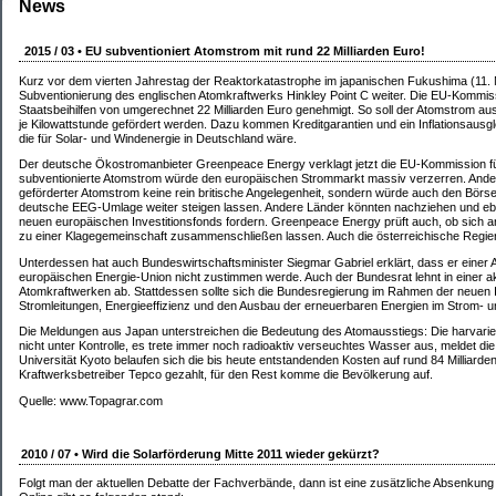
News
2015 / 03 • EU subventioniert Atomstrom mit rund 22 Milliarden Euro!
Kurz vor dem vierten Jahrestag der Reaktorkatastrophe im japanischen Fukushima (11. M
Subventionierung des englischen Atomkraftwerks Hinkley Point C weiter. Die EU-Kommi
Staatsbeihilfen von umgerechnet 22 Milliarden Euro genehmigt. So soll der Atomstrom aus 
je Kilowattstunde gefördert werden. Dazu kommen Kreditgarantien und ein Inflationsausgl
die für Solar- und Windenergie in Deutschland wäre.
Der deutsche Ökostromanbieter Greenpeace Energy verklagt jetzt die EU-Kommission für
subventionierte Atomstrom würde den europäischen Strommarkt massiv verzerren. Anders 
geförderter Atomstrom keine rein britische Angelegenheit, sondern würde auch den Börs
deutsche EEG-Umlage weiter steigen lassen. Andere Länder könnten nachziehen und e
neuen europäischen Investitionsfonds fordern. Greenpeace Energy prüft auch, ob sich 
zu einer Klagegemeinschaft zusammenschließen lassen. Auch die österreichische Regieru
Unterdessen hat auch Bundeswirtschaftsminister Siegmar Gabriel erklärt, dass er ein
europäischen Energie-Union nicht zustimmen werde. Auch der Bundesrat lehnt in einer a
Atomkraftwerken ab. Stattdessen sollte sich die Bundesregierung im Rahmen der neuen I
Stromleitungen, Energieeffizienz und den Ausbau der erneuerbaren Energien im Strom- 
Die Meldungen aus Japan unterstreichen die Bedeutung des Atomausstiegs: Die harvarie
nicht unter Kontrolle, es trete immer noch radioaktiv verseuchtes Wasser aus, meldet di
Universität Kyoto belaufen sich die bis heute entstandenden Kosten auf rund 84 Milliarde
Kraftwerksbetreiber Tepco gezahlt, für den Rest komme die Bevölkerung auf.
Quelle: www.Topagrar.com
2010 / 07 • Wird die Solarförderung Mitte 2011 wieder gekürzt?
Folgt man der aktuellen Debatte der Fachverbände, dann ist eine zusätzliche Absenkung 