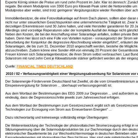
Experte Körnig sinken die Preise um rund zehn Prozent im Jahr. Klar ist dennoch: Zunäc
negativ. Bei einem Modulpreis von 3300 Euro pro Kilowatt-Peak sinkt die Nettorendite um 
Modulpreise aber weiter, sind trotz geringerer Vergütungssätze wieder Renditen über acht
Immobilienbesitzer, die eine Fotovoltaikanlage auf ihrem Dach planen, sollten aber daran
nicht nur unter steuerlichen Gesichtspunkten eine unternehmerische Tätigkeit ist. Zwar 
derzeitigen Erkenntnissen rund 30 Jahre halten, und viele Hersteller garantieren für 20 J
Allerdings sind vorzeitige Reperaturen oder der komplette Ausfall der Anlage nicht gänzli
Neben den Kosten, die bei der Anschaffung einer Solaranlage anfallen, sollten private Bet
haben. Denn hier lässt sich eine Fülle von Vorteilen nutzen - vorausgesetzt der Strom wi
Ankurbelung der Konjunktur die degressive Abschreibung wieder eingeführt", erläutert der
Solaranlagen, die bis zum 31. Dezember 2010 angeschafft werden, bestehe die Möglichke
abzuschreiben. Zudem könne eine Sonder-AfA von einmalig 20 Prozent der Gesamtkost
Freuen können sich Solaranlagenbesitzer, die ihren Strom selbst verbrauchen: Laut Bund
Solarstrom mit rund zehn Cent je Kilowattstunde stärker gefördert werden als der eingesp
Quelle:
FINANCIAL TIMES DEUTSCHLAND
2010 / 02 • Verfassungswidrigkeit einer Vergütungsabsenkung für Solarstrom vor
Der Solarenergie-Förderverein Deutschland hat Zweifel, ob die vom Umweltministerium a
Einspeisevergütung für Solarstrom ... überhaupt verfassungsgemäß ist.
Aus dem Wortlaut der Bestimmungen des EEG 2009 zur Degression ... und außerdem aus
eindeutig, dass die Degressionsschritte jeweils zum Jahreswechsel erfolgen.
Aus dem Wortlaut der Bestimmungen zum Gesetzeszweck ergibt sich als Gesetzeszweck
Technologien zur Erzeugung von Strom aus Erneuerbaren Energien" ...
Dazu stichwortartig und keineswegs vollständig einige Überlegungen:
Die Weiterentwicklung der Technologie der photovoltaischen Stromerzeugung erfolgt in v
Siliziumgewinnung über die Solarmodulproduktion bis zur Dachmontage durch den deutsch
elektronischer Bauelemente bis zur Wechselrichtermontage in deutschen Betrieben oder
Fassadenelementen mit photovoltaischer Beschichtung. Hier sind viele mittelständische Be