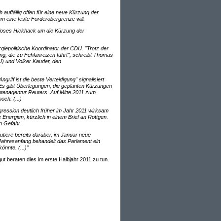
ch auffällig offen für eine neue Kürzung der
m eine feste Förderobergrenze will.
dloses Hickhack um die Kürzung der
epolitische Koordinator der CDU. "Trotz der
 die zu Fehlanreizen führt", schreibt Thomas
U) und Volker Kauder, den
iff ist die beste Verteidigung" signalisiert
Es gibt Überlegungen, die geplanten Kürzungen
tenagentur Reuters. Auf Mitte 2011 zum
och. (...)
ression deutlich früher im Jahr 2011 wirksam
nergien, kürzlich in einem Brief an Röttgen.
n Gefahr.
tiere bereits darüber, im Januar neue
ahresanfang behandelt das Parlament ein
nnte. (...)"
gut beraten dies im erste Halbjahr 2011 zu tun.