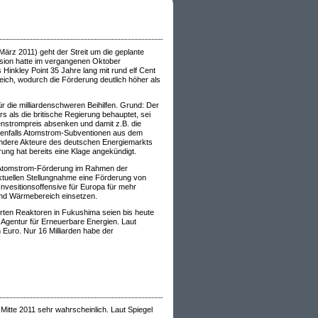
ärz 2011) geht der Streit um die geplante
ssion hatte im vergangenen Oktober
Hinkley Point 35 Jahre lang mit rund elf Cent
eich, wodurch die Förderung deutlich höher als
 die milliardenschweren Beihilfen. Grund: Der
als die britische Regierung behauptet, sei
enstrompreis absenken und damit z.B. die
benfalls Atomstrom-Subventionen aus dem
andere Akteure des deutschen Energiemarkts
ng hat bereits eine Klage angekündigt.
er Atomstrom-Förderung im Rahmen der
ktuellen Stellungnahme eine Förderung von
nvesitionsoffensive für Europa für mehr
und Wärmebereich einsetzen.
rten Reaktoren in Fukushima seien bis heute
e Agentur für Erneuerbare Energien. Laut
n Euro. Nur 16 Milliarden habe der
Mitte 2011 sehr wahrscheinlich. Laut Spiegel