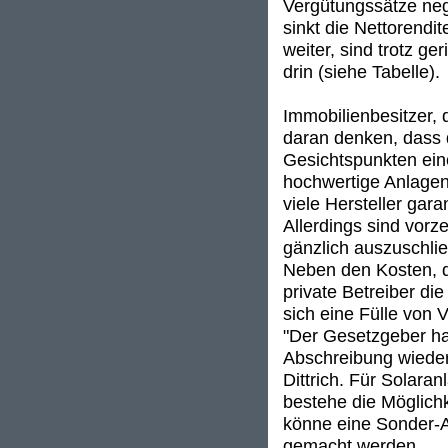
Vergütungssätze neg
sinkt die Nettorendi
weiter, sind trotz g
drin (siehe Tabelle).
Immobilienbesitzer, 
daran denken, dass d
Gesichtspunkten eine
hochwertige Anlagen
viele Hersteller gara
Allerdings sind vorz
gänzlich auszuschli
Neben den Kosten, di
private Betreiber di
sich eine Fülle von 
"Der Gesetzgeber ha
Abschreibung wieder 
Dittrich. Für Solara
bestehe die Möglich
könne eine Sonder-A
gemacht werden.