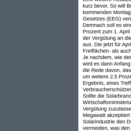
kurz bevor. So will
kommenden Montag e
Gesetzes (EEG) veröf
Demnach soll es ein
Prozent zum 1. Apri
der Vergütung an die
aus. Die jetzt für Ap
Freiflächen- als auc
Je nachdem, wie der
wird es dann Anfang
die Rede davon, da
um weitere 2,5 Proze
Ergebnis, eines Tre
Verbraucherschützer 
Sollte die Solarbra
Wirtschaftsminister
Vergütung zuzulass
Megawatt akzeptiert 
Solarindustrie den 
vermeiden, was den d