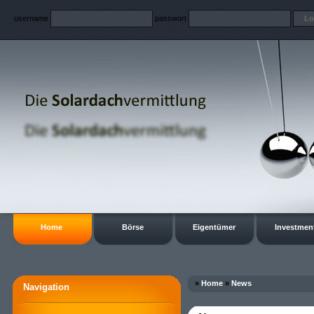
username
passwort
Home
Börse
Eigentümer
Investmen
»
Home
»
News
Navigation