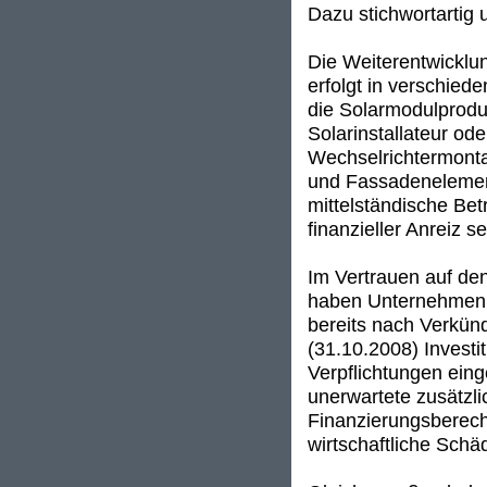
Dazu stichwortartig
Die Weiterentwicklu
erfolgt in verschied
die Solarmodulprodu
Solarinstallateur od
Wechselrichtermonta
und Fassadenelement
mittelständische Betr
finanzieller Anreiz 
Im Vertrauen auf de
haben Unternehmen, d
bereits nach Verkü
(31.10.2008) Investi
Verpflichtungen ein
unerwartete zusätzli
Finanzierungsberech
wirtschaftliche Schä