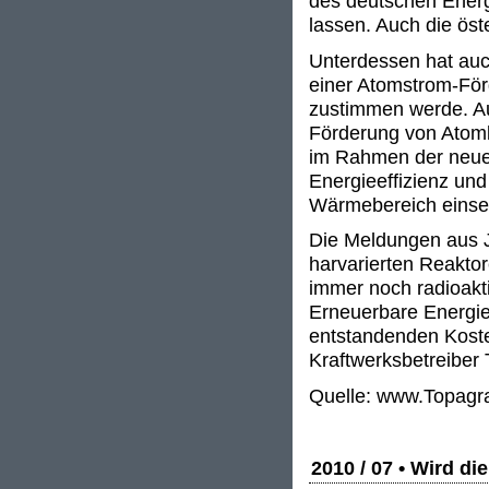
des deutschen Ener
lassen. Auch die öst
Unterdessen hat auch
einer Atomstrom-För
zustimmen werde. Au
Förderung von Atomk
im Rahmen der neuen
Energieeffizienz un
Wärmebereich einse
Die Meldungen aus J
harvarierten Reaktor
immer noch radioakt
Erneuerbare Energien
entstandenden Kosten
Kraftwerksbetreiber
Quelle: www.Topagr
2010 / 07 • Wird di