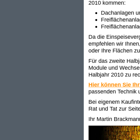
2010 kommen:
Dachanlagen u
Freiflächenanl
Freiflächenanl
Da die Einspeisever
empfehlen wir Ihnen,
oder Ihre Flächen zu
Für das zweite Halbj
Module und Wechselr
Halbjahr 2010 zu rec
Hier können Sie Ihr
passenden Technik u
Bei eigenem Kaufinte
Rat und Tat zur Seit
Ihr Martin Brackman