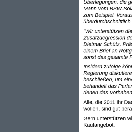
Überlegungen, die g
Mann vom BSW-Solar 
zum Beispiel. Voraus
überdurchschnittlich 
"Wir unterstützen d
Zusatzdegression deu
Dietmar Schütz, Prä
einem Brief an Rött
sonst das gesamte F
Insidern zufolge kö
Regierung diskutier
beschließen, um ei
behandelt das Parla
denen das Vorhaben 
Alle, die 2011 ihr D
wollen, sind gut ber
Gern unterstützen wi
Kaufangebot.