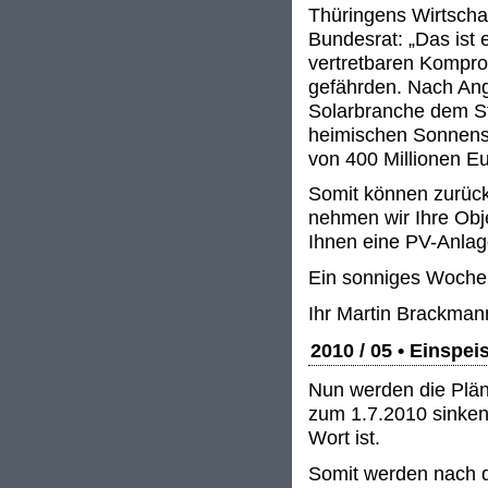
Thüringens Wirtscha
Bundesrat: „Das ist 
vertretbaren Kompro
gefährden. Nach Ang
Solarbranche dem Sta
heimischen Sonnens
von 400 Millionen Eu
Somit können zurückg
nehmen wir Ihre Obj
Ihnen eine PV-Anlag
Ein sonniges Woche
Ihr Martin Brackman
2010 / 05 • Einspe
Nun werden die Plän
zum 1.7.2010 sinken
Wort ist.
Somit werden nach 