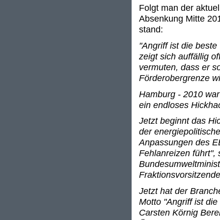
Folgt man der aktuel
Absenkung Mitte 2011
stand:
"Angriff ist die best
zeigt sich auffällig
vermuten, dass er so
Förderobergrenze wil
Hamburg - 2010 war n
ein endloses Hickhac
Jetzt beginnt das 
der energiepolitisc
Anpassungen des EE
Fehlanreizen führt",
Bundesumweltministe
Fraktionsvorsitzend
Jetzt hat der Branc
Motto "Angriff ist di
Carsten Körnig Berei