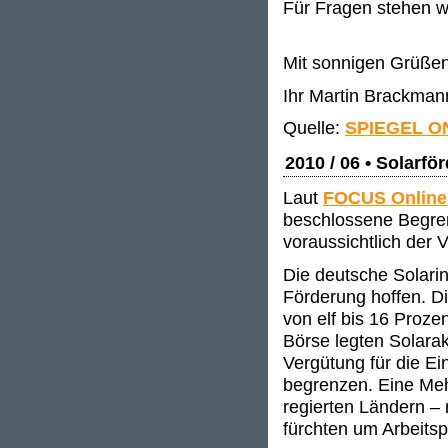
Für Fragen stehen w
Mit sonnigen Grüße
Ihr Martin Brackman
Quelle:
SPIEGEL O
2010 / 06 • Solarfö
Laut
FOCUS Onlin
beschlossene Begren
voraussichtlich der 
Die deutsche Solarin
Förderung hoffen. D
von elf bis 16 Proze
Börse legten Solarak
Vergütung für die E
begrenzen. Eine Meh
regierten Ländern –
fürchten um Arbeitsp