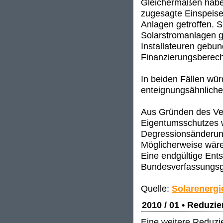
Gleichermaßen haben
zugesagte Einspeise
Anlagen getroffen. S
Solarstromanlagen g
Installateuren gebund
Finanzierungsberech
In beiden Fällen wü
enteignungsähnlich
Aus Gründen des Ve
Eigentumsschutzes 
Degressionsänderun
Möglicherweise wäre
Eine endgültige Ent
Bundesverfassungsge
Quelle:
Solarenergi
2010 / 01 • Reduzi
Eine weitere Reduzie