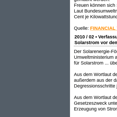
Freuen können sich S
Laut Bundesumweltmi
Cent je Kilowattstun
Quelle:
FINANCIAL
2010 / 02 • Verfas
Solarstrom vor de
Der Solarenergie-Fö
Umweltministerium a
für Solarstrom ... ü
Aus dem Wortlaut d
außerdem aus der da
Degressionsschritte
Aus dem Wortlaut d
Gesetzeszweck unter
Erzeugung von Strom