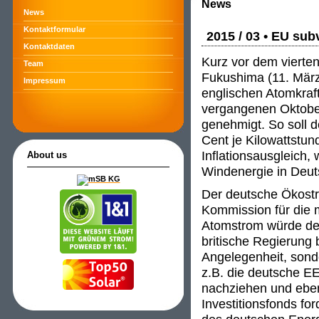
News
News
Kontaktformular
2015 / 03 • EU sub
Kontaktdaten
Kurz vor dem vierte
Team
Fukushima (11. März
Impressum
englischen Atomkraf
vergangenen Oktober
genehmigt. So soll d
Cent je Kilowattstu
Inflationsausgleich,
About us
Windenergie in Deut
Der deutsche Ökostr
Kommission für die m
Atomstrom würde den
britische Regierung 
Angelegenheit, son
z.B. die deutsche E
nachziehen und ebe
Investitionsfonds fo